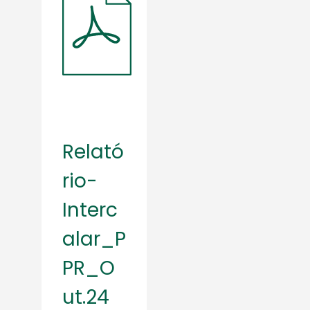
Relató
rio-
Interc
alar_P
PR_O
ut.24