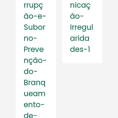
rrupç
nicaç
ão-e-
ão-
Subor
Irregul
no-
arida
Preve
des-1
nção-
do-
Branq
ueam
ento-
de-