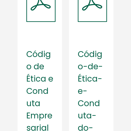
Códig
Códig
o de
o-de-
Ética e
Ética-
Cond
e-
uta
Cond
Empre
uta-
sarial
do-