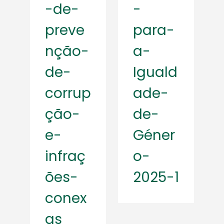
-de-
-
preve
para-
nção-
a-
de-
Iguald
corrup
ade-
ção-
de-
e-
Géner
infraç
o-
ões-
2025-1
conex
as