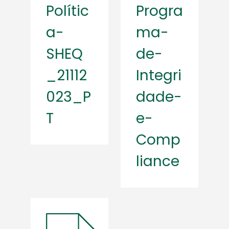
Polític
Progra
a-
ma-
SHEQ
de-
_21112
Integri
023_P
dade-
T
e-
Comp
liance