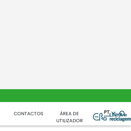
resa. Como forma de homenagear os pais
razerem os seus filhos para uma
 espelhar o papel dos seus pais na
 das funções desempenhadas por cada
ário da RESINORTE.
naram esta iniciativa ainda mais
nários e das suas profissões,
o das suas famílias!