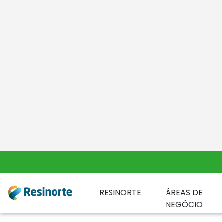
RESINORTE
QUARTA-FEIRA, 19 DE M
A RESINORTE tem o prazer de anunciar a 
Esta é uma iniciativa que envolveu a p
que diariamente contribuem para o suce
divertida sessão fotográfica.
Esta sessão teve como objetivo captura
empresa. Através desta experiência in
profissional, demonstrando com um simp
Agradecemos profundamente a participaç
especial. Com este projeto, reforçamos 
promovendo um ambiente de proximidade
A RESINORTE deseja a todos os pais um Di