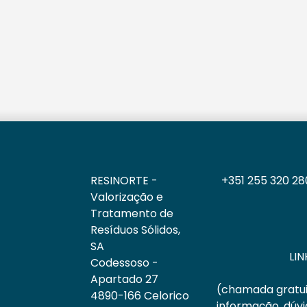
RESINORTE -
+351 255 320 28
Valorização e
Tratamento de
Resíduos Sólidos,
SA
LI
Codessoso -
Apartado 27
(chamada gratui
4890-166 Celorico
informação, dúv